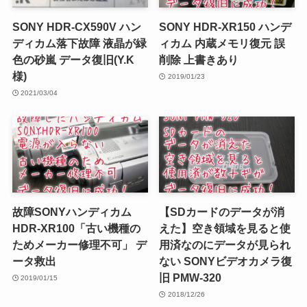
SONY HDR-CX590V ハン
SONY HDR-XR150 ハンデ
ディカム落下故障 液晶が緑
ィカム 内蔵メモリ復元 誤
色の砂嵐 データ復旧(Y.K
削除 上書きあり
様)
2019/01/23
2021/03/04
故障SONYハンディカム
【SDカードのデータが消
HDR-XR100「古い機種の
えた】空き領域を見ると使
ためメーカー修理不可」 デ
用済なのにデータが見られ
ータ救出
ない SONYビデオカメラ復
旧 PMW-320
2019/01/15
2018/12/26