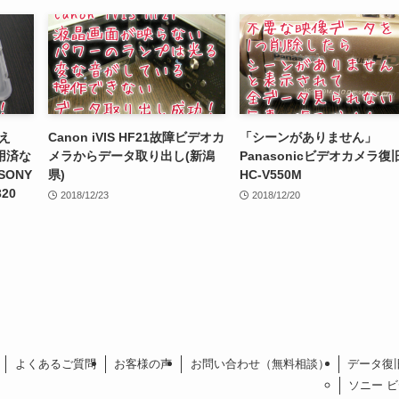
え
Canon iVIS HF21故障ビデオカ
「シーンがありません」
用済な
メラからデータ取り出し(新潟
Panasonicビデオカメラ復
ONY
県)
HC-V550M
20
2018/12/23
2018/12/20
よくあるご質問
お客様の声
お問い合わせ（無料相談）
データ復
ソニー 