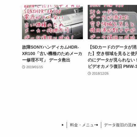
故障SONYハンディカムHDR-
【SDカードのデータが消
XR100「古い機種のためメーカ
た】空き領域を見ると使
ー修理不可」 データ救出
のにデータが見られない S
ビデオカメラ復旧 PMW-3
2019/01/15
2018/12/26
料金・メニュー
データ復旧の流れ