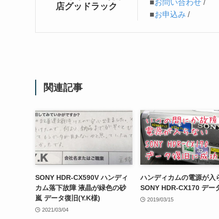
■
お問い合わせ
/
店グッドラック
■
お申込み
/
関連記事
SONY HDR-CX590V ハンディ
ハンディカムの電源が入
カム落下故障 液晶が緑色の砂
SONY HDR-CX170 デ
嵐 データ復旧(Y.K様)
2019/03/15
2021/03/04