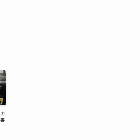
ィカ
上書