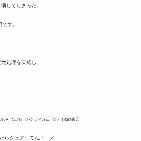
全て消してしまった。
況です。
画復元処理を実施し、
590V
SONY
ハンディカム
ビデオ動画復元
たらシェアしてね！