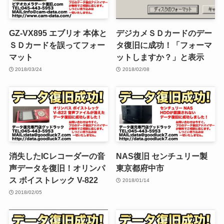
GZ-VX895 エブリオ 本体と
デジカメＳＤカードのデー
ＳＤカードを誤ってフォー
タ復旧に成功！「フォーマ
マット
ットしますか？」と表示
2018/03/24
2018/02/08
消失したICレコーダーの音
NAS復旧 センチュリー製
声データを復旧！オリンパ
東京都府中市
ス ボイストレック V-822
2018/01/14
2018/02/05