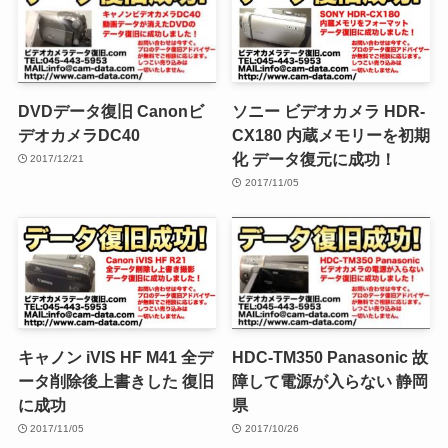
DVDデータ復旧 Canonビ
ソニー ビデオカメラ HDR-
デオカメラDC40
CX180 内蔵メモリーを初期
化 データ復元に成功！
2017/12/21
2017/11/05
キャノン iVIS HF M41 全デ
HDC-TM350 Panasonic 故
ータ削除後上書きした 復旧
障して電源が入らない 静岡
に成功
県
2017/11/05
2017/10/26